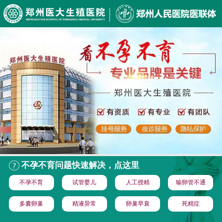
不孕不育问题快速解决，点这里
不孕不育
试管婴儿
人工授精
输卵管不通
多囊卵巢
精液异常
卵巢早衰
死精症