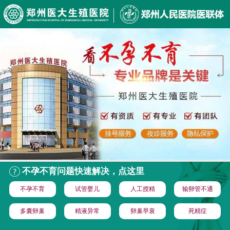
不孕不育问题快速解决，点这里
不孕不育
试管婴儿
人工授精
输卵管不通
多囊卵巢
精液异常
卵巢早衰
死精症