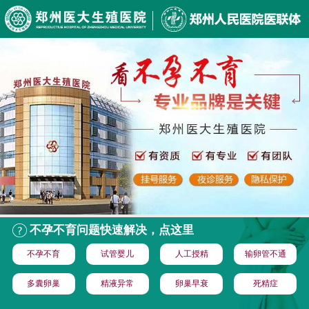
不孕不育问题快速解决，点这里
不孕不育
试管婴儿
人工授精
输卵管不通
多囊卵巢
精液异常
卵巢早衰
死精症