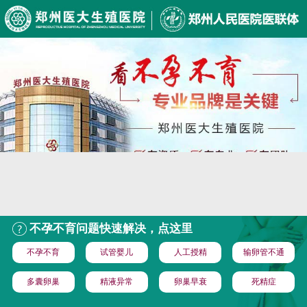
不孕不育问题快速解决，点这里
不孕不育
试管婴儿
人工授精
输卵管不通
多囊卵巢
精液异常
卵巢早衰
死精症