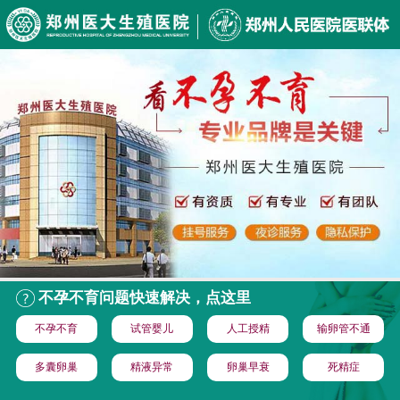
不孕不育问题快速解决，点这里
不孕不育
试管婴儿
人工授精
输卵管不通
多囊卵巢
精液异常
卵巢早衰
死精症