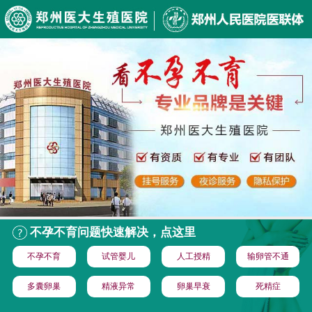
不孕不育问题快速解决，点这里
不孕不育
试管婴儿
人工授精
输卵管不通
多囊卵巢
精液异常
卵巢早衰
死精症