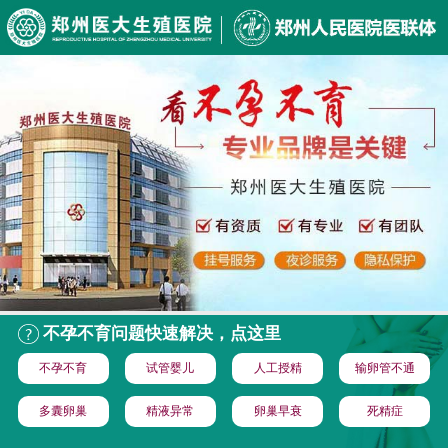
不孕不育问题快速解决，点这里
不孕不育
试管婴儿
人工授精
输卵管不通
多囊卵巢
精液异常
卵巢早衰
死精症