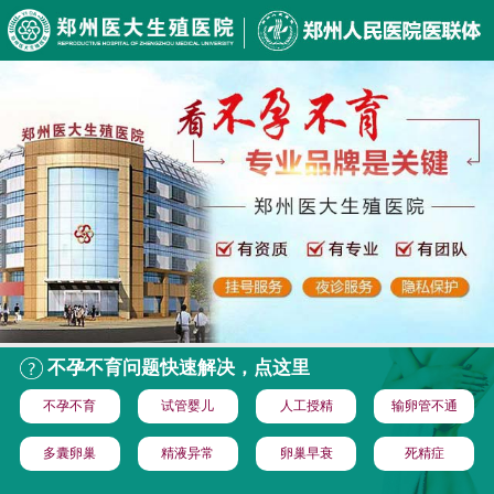
不孕不育问题快速解决，点这里
不孕不育
试管婴儿
人工授精
输卵管不通
多囊卵巢
精液异常
卵巢早衰
死精症