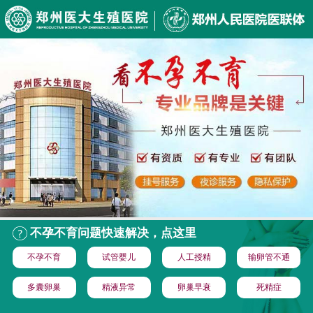
不孕不育问题快速解决，点这里
不孕不育
试管婴儿
人工授精
输卵管不通
多囊卵巢
精液异常
卵巢早衰
死精症