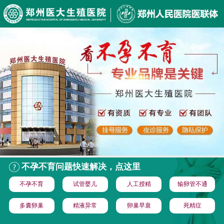
不孕不育问题快速解决，点这里
不孕不育
试管婴儿
人工授精
输卵管不通
多囊卵巢
精液异常
卵巢早衰
死精症